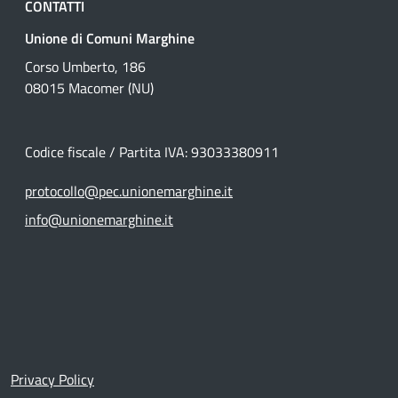
CONTATTI
Unione di Comuni Marghine
Corso Umberto, 186
08015 Macomer (NU)
Codice fiscale / Partita IVA: 93033380911
protocollo@pec.unionemarghine.it
info@unionemarghine.it
Link Utili
Privacy Policy