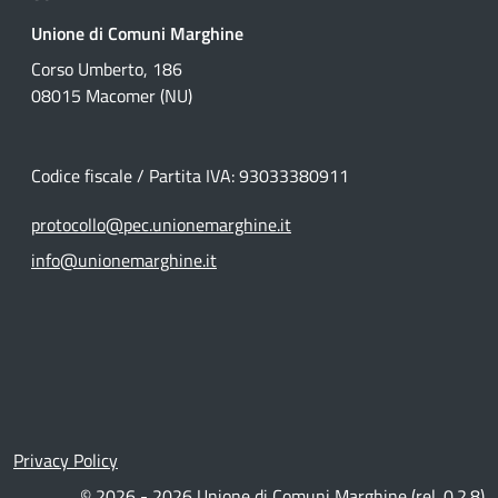
Unione di Comuni Marghine
Corso Umberto, 186
08015 Macomer (NU)
Codice fiscale / Partita IVA: 93033380911
protocollo@pec.unionemarghine.it
info@unionemarghine.it
Link Utili
Privacy Policy
© 2026 - 2026 Unione di Comuni Marghine (rel. 0.2.8)