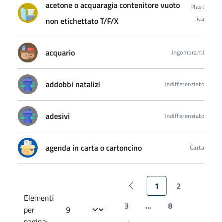
acetone o acquaragia contenitore vuoto
Plast
ica
non etichettato T/F/X
acquario
Ingombranti
addobbi natalizi
Indifferenziato
adesivi
Indifferenziato
agenda in carta o cartoncino
Carta
1
2
Pagina precedente
Elementi
3
...
8
per
pagina: