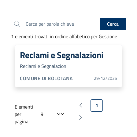
Cerca
Cerca
1 elementi trovati in ordine alfabetico per Gestione
Reclami e Segnalazioni
Reclami e Segnalazioni
GESTIONE:
COMUNE DI BOLOTANA
29/12/2025
1
Elementi
Pagina precedente
per
Pagina successiva
pagina: